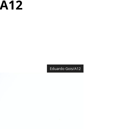
 A12
Eduardo Gois/A12