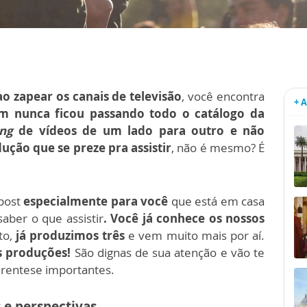
ao zapear os canais de televisão
, você encontra
+ 
m nunca ficou passando todo o catálogo da
ng
de vídeos de um lado para outro e não
ção que se preze pra assistir
, não é mesmo? É
post
especialmente para você
que está em casa
aber o que assistir
.
Você já conhece os nossos
to,
já produzimos três
e vem muito mais por aí.
s produções!
São dignas de sua atenção e vão te
erentese importantes.
 e perspectivas