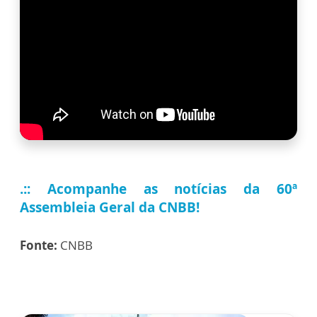
.:: Acompanhe as notícias da 60ª
Assembleia Geral da CNBB!
Fonte:
CNBB