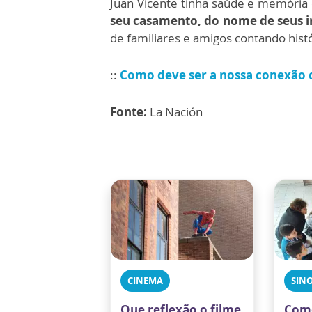
Juan Vicente tinha saúde e memória
seu casamento, do nome de seus ir
de familiares e amigos contando hist
::
Como deve ser a nossa conexão 
Fonte:
La Nación
CINEMA
SIN
Que reflexão o filme
Com