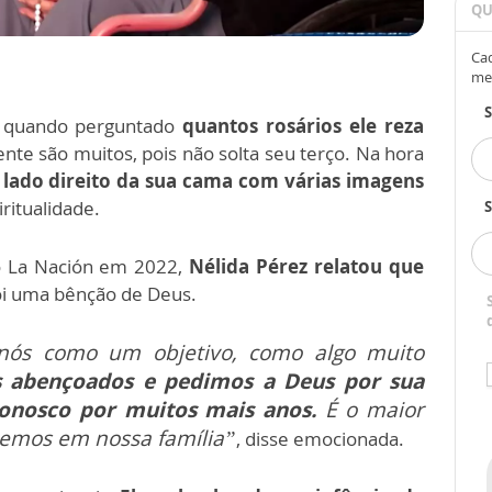
QU
Cad
me
 quando perguntado
quantos rosários ele reza
nte são muitos, pois não solta seu terço.
Na hora
 lado direito da sua cama com várias imagens
ritualidade.
S
no La Nación em 2022,
Nélida Pérez relatou que
oi uma bênção de Deus.
nós como um objetivo, como algo muito
 abençoados e pedimos a Deus por sua
conosco por muitos mais anos.
É o maior
temos em nossa família”
, disse emocionada.