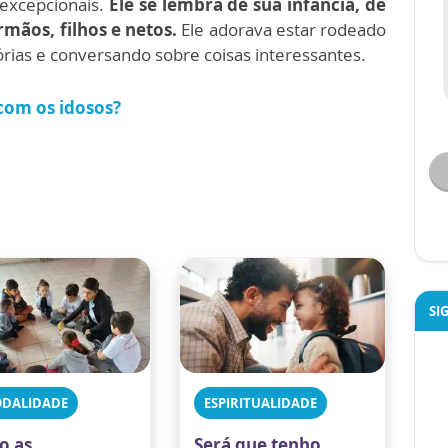
 excepcionais.
Ele se lembra de sua infância, de
mãos, filhos e netos.
Ele adorava estar rodeado
órias e conversando sobre coisas interessantes.
com os idosos?
SI
ODALIDADE
ESPIRITUALIDADE
o as
Será que tenho