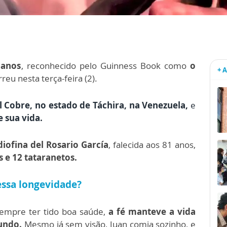
 anos
, reconhecido pelo Guinness Book como
o
+ 
eu nesta terça-feira (2).
l Cobre, no estado de Táchira, na Venezuela,
e
e sua vida.
diofina del Rosario García
, falecida aos 81 anos,
s e 12 tataranetos.
essa longevidade?
empre ter tido boa saúde,
a fé manteve a vida
undo.
Mesmo já sem visão, Juan comia sozinho, e