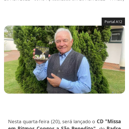
Portal A12
Nesta quarta-feira (20), será lançado o
CD "Missa
em Ritmos Congos a São Benedito",
do
Padre