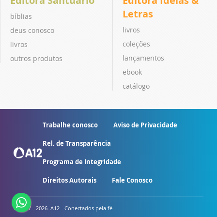
Editora Santuário
Editora Ideias &
Letras
bíblias
livros
deus conosco
coleções
livros
lançamentos
outros produtos
ebook
catálogo
Trabalhe conosco
Aviso de Privacidade
Rel. de Transparência
Programa de Integridade
Direitos Autorais
Fale Conosco
© 2007 - 2026. A12 - Conectados pela fé.