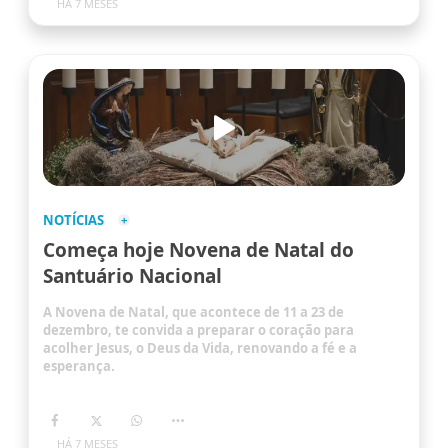
HÁ 7 MESES
NOTÍCIAS
Começa hoje Novena de Natal do
Santuário Nacional
A Novena de Natal, que acontece de 11 a 23 de
dezembro, te convida a preparar o coração para
acolher Jesus, o Deus da Vida, renovando a fé e a
esperança.
HÁ 7 MESES