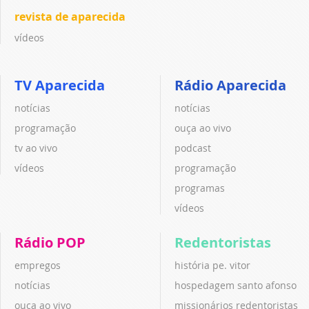
revista de aparecida
vídeos
TV Aparecida
Rádio Aparecida
notícias
notícias
programação
ouça ao vivo
tv ao vivo
podcast
vídeos
programação
programas
vídeos
Rádio POP
Redentoristas
empregos
história pe. vitor
notícias
hospedagem santo afonso
ouça ao vivo
missionários redentoristas