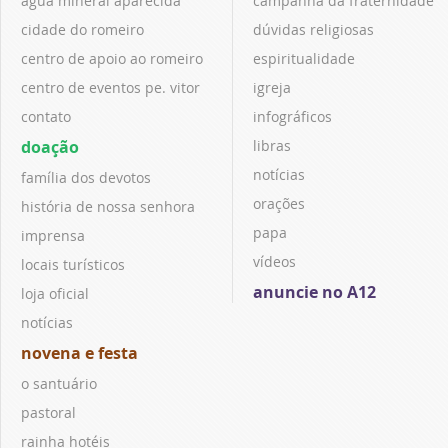
água mineral aparecida
campanha da fraternidade
cidade do romeiro
dúvidas religiosas
centro de apoio ao romeiro
espiritualidade
centro de eventos pe. vitor
igreja
contato
infográficos
doação
libras
notícias
família dos devotos
orações
história de nossa senhora
papa
imprensa
vídeos
locais turísticos
anuncie no A12
loja oficial
notícias
novena e festa
o santuário
pastoral
rainha hotéis