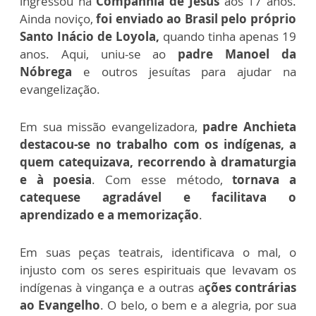
ingressou na
Companhia de Jesus
aos 17 anos.
Ainda noviço,
foi enviado ao Brasil pelo próprio
Santo Inácio de Loyola,
quando tinha apenas 19
anos. Aqui, uniu-se ao
padre Manoel da
Nóbrega
e outros jesuítas para ajudar na
evangelização.
Em sua missão evangelizadora,
padre Anchieta
destacou-se no trabalho com os indígenas, a
quem catequizava, recorrendo à dramaturgia
e à poesia
. Com esse método,
tornava a
catequese agradável e facilitava o
aprendizado e a memorização
.
Em suas peças teatrais, identificava o mal, o
injusto com os seres espirituais que levavam os
indígenas à vingança e a outras a
ções contrárias
ao Evangelho
. O belo, o bem e a alegria, por sua