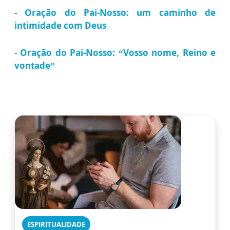
-
Oração do Pai-Nosso: um caminho de
intimidade com Deus
-
Oração do Pai-Nosso: “Vosso nome, Reino e
vontade”
ESPIRITUALIDADE