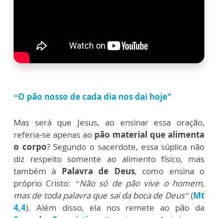
“O pão nosso de cada dia nos dai hoje"
Mas será que Jesus, ao ensinar essa oração,
referia-se apenas ao
pão material que alimenta
o corpo
? Segundo o sacerdote, essa súplica não
diz respeito somente ao alimento físico, mas
também à
Palavra de Deus
, como ensina o
próprio Cristo:
“Não só de pão vive o homem,
mas de toda palavra que sai da boca de Deus”
(
Mt
4,4
). Além disso, ela nos remete ao pão da