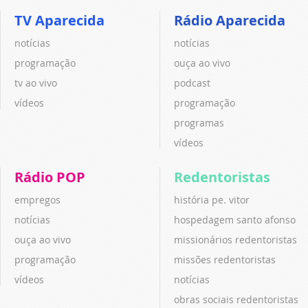
TV Aparecida
Rádio Aparecida
notícias
notícias
programação
ouça ao vivo
tv ao vivo
podcast
vídeos
programação
programas
vídeos
Rádio POP
Redentoristas
empregos
história pe. vitor
notícias
hospedagem santo afonso
ouça ao vivo
missionários redentoristas
programação
missões redentoristas
vídeos
notícias
obras sociais redentoristas