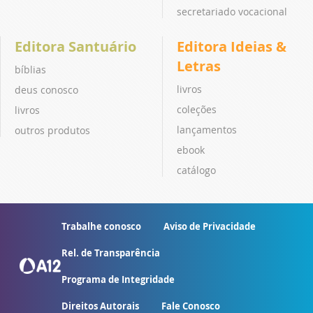
secretariado vocacional
Editora Santuário
Editora Ideias &
Letras
bíblias
livros
deus conosco
coleções
livros
lançamentos
outros produtos
ebook
catálogo
Trabalhe conosco
Aviso de Privacidade
Rel. de Transparência
Programa de Integridade
Direitos Autorais
Fale Conosco