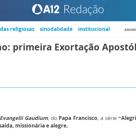
das religiosas
sinodalidade
institucional
ANUNC
ho: primeira Exortação Apostó
Evangelii Gaudium
, do
Papa Francisco
, a série
“Alegr
aída, missionária e alegre.