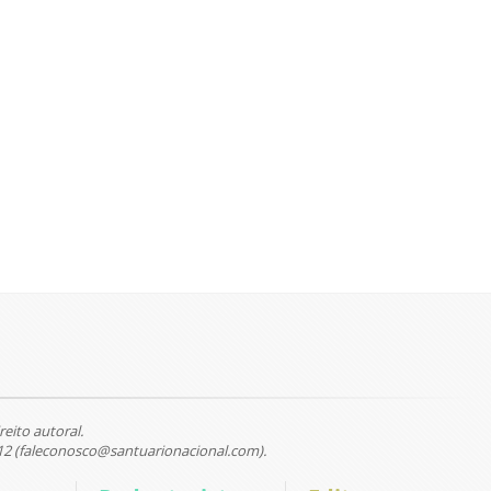
reito autoral.
12 (faleconosco@santuarionacional.com).