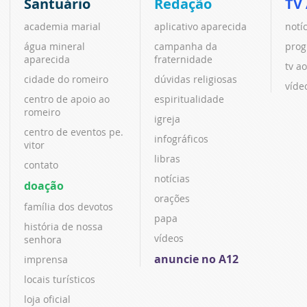
Santuário
Redação
TV
academia marial
aplicativo aparecida
notí
água mineral
campanha da
prog
aparecida
fraternidade
tv ao
cidade do romeiro
dúvidas religiosas
víde
centro de apoio ao
espiritualidade
romeiro
igreja
centro de eventos pe.
infográficos
vitor
libras
contato
notícias
doação
orações
família dos devotos
papa
história de nossa
vídeos
senhora
anuncie no A12
imprensa
locais turísticos
loja oficial