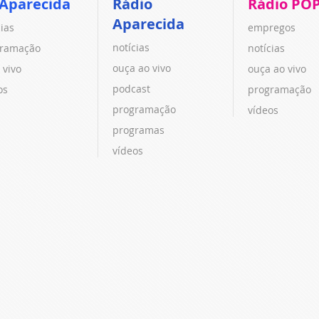
 Aparecida
Rádio
Rádio PO
Aparecida
cias
empregos
notícias
ramação
notícias
ouça ao vivo
 vivo
ouça ao vivo
podcast
os
programação
programação
vídeos
programas
vídeos