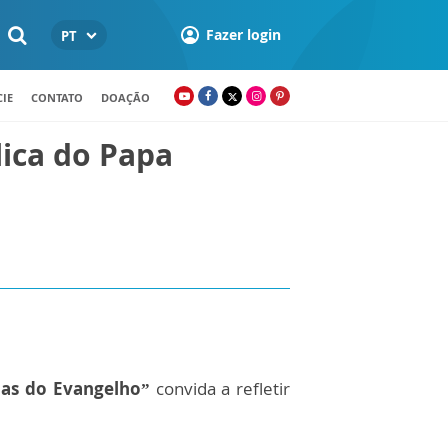
Fazer login
PT
IE
CONTATO
DOAÇÃO
lica do Papa
ias do Evangelho”
convida a refletir