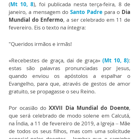
(
Mt 10, 8
), foi publicada nesta terça-feira, 8 de
janeiro, a mensagem do
Santo Padre
para o
Dia
Mundial do Enfermo
, a ser celebrado em 11 de
fevereiro. Eis o texto na íntegra:
"Queridos irmãos e irmãs!
«Recebestes de graça, dai de graça»
(Mt 10, 8)
:
estas são palavras pronunciadas por Jesus,
quando enviou os apóstolos a espalhar o
Evangelho, para que, através de gestos de amor
gratuito, se propagasse o seu Reino.
Por ocasião do
XXVII Dia Mundial do Doente
,
que será celebrado de modo solene em Calcutá,
na Índia, a 11 de fevereiro de 2019, a Igreja – Mãe
de todos os seus filhos, mas com uma solicitude
especial pelos doentes – lembra que o caminho