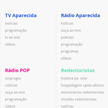
TV Aparecida
Rádio Aparecida
notícias
notícias
programação
ouça ao vivo
tv ao vivo
podcast
vídeos
programação
programas
vídeos
Rádio POP
Redentoristas
empregos
história pe. vitor
notícias
hospedagem santo afonso
ouça ao vivo
missionários redentoristas
programação
missões redentoristas
vídeos
notícias