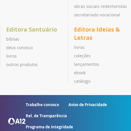
obras sociais redentoristas
secretariado vocacional
Editora Santuário
Editora Ideias &
Letras
bíblias
livros
deus conosco
coleções
livros
lançamentos
outros produtos
ebook
catálogo
Trabalhe conosco
Aviso de Privacidade
Rel. de Transparência
Programa de Integridade