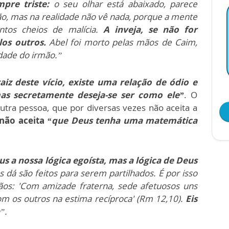
mpre triste:
o seu olhar está abaixado, parece
o, mas na realidade não vê nada, porque a mente
ntos cheios de malícia.
A inveja, se não for
los outros.
Abel foi morto pelas mãos de Caim,
idade do irmão.”
aiz deste vício, existe uma relação de ódio e
as secretamente deseja-se ser como ele”
. O
outra pessoa, que por diversas vezes não aceita a
não aceita
“que Deus tenha uma matemática
s a nossa lógica egoísta, mas a lógica de Deus
 dá são feitos para serem partilhados. É por isso
tãos: 'Com amizade fraterna, sede afetuosos uns
com os outros na estima recíproca' (Rm 12,10).
Eis
”.