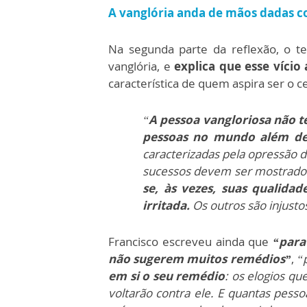
A vanglória anda de mãos dadas c
Na segunda parte da reflexão, o te
vanglória, e
explica que esse víci
característica de quem aspira ser o 
“
A pessoa vangloriosa não 
pessoas no mundo além de
caracterizadas pela opressão d
sucessos devem ser mostrados
se, às vezes, suas qualida
irritada.
Os outros são injusto
Francisco escreveu ainda que
“para 
não sugerem muitos remédios”
,
“
em si o seu remédio
: os elogios q
voltarão contra ele. E quantas pess