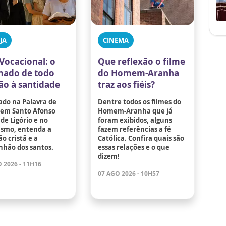
JA
CINEMA
Vocacional: o
Que reflexão o filme
ado de todo
do Homem-Aranha
tão à santidade
traz aos fiéis?
ado na Palavra de
Dentre todos os filmes do
 em Santo Afonso
Homem-Aranha que já
de Ligório e no
foram exibidos, alguns
ismo, entenda a
fazem referências a fé
o cristã e a
Católica. Confira quais são
hão dos santos.
essas relações e o que
dizem!
 2026 - 11H16
07 AGO 2026 - 10H57