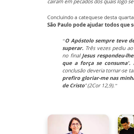
caíram em pecados dos quais logo s
Concluindo a catequese desta quarta-
São Paulo pode ajudar todos que s
“
O Apóstolo sempre teve de
superar.
Três vezes pediu ao
no final
Jesus respondeu-lhe
que a força se consuma'.
A
conclusão deveria tornar-se t
prefiro gloriar-me nas minh
de Cristo'
(2Cor 12,9).”