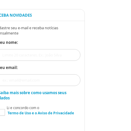
CEBA NOVIDADES
astre seu e-mail e receba notícias
nsalmente
Seu nome:
eu email:
Saiba mais sobre como usamos seus
dados
Li e concordo com o
Termo de Uso
e o
Aviso de Privacidade