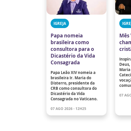
IGREJA
IGRE
Papa nomeia
Mês 
brasileira como
cham
consultora para o
cris
Dicastério da Vida
Inspir
Consagrada
Deus,
Maria 
Papa Leão XIV nomeia a
Catec
brasileira Ir. Maria do
vocaçã
Disterro, presidente da
comun
CRB como consultora do
Dicastério da Vida
07 AGO
Consagrada no Vaticano.
07 AGO 2026 - 12H25