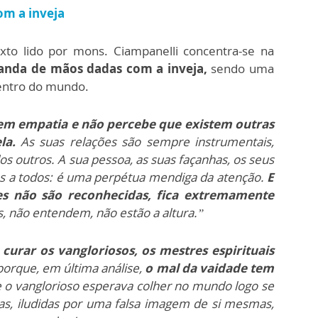
om a inveja
xto lido por mons. Ciampanelli concentra-se na
o anda de mãos dadas com a inveja,
sendo uma
centro do mundo.
tem empatia e não percebe que existem outras
la.
As suas relações são sempre instrumentais,
os outros. A sua pessoa, as suas façanhas, os seus
 a todos: é uma perpétua mendiga da atenção.
E
des não são reconhecidas, fica extremamente
s, não entendem, não estão a altura.”
curar os vangloriosos, os mestres espirituais
porque, em última análise,
o mal da vaidade tem
ue o vanglorioso esperava colher no mundo logo se
oas, iludidas por uma falsa imagem de si mesmas,