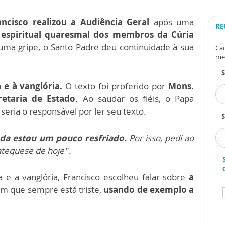
ncisco realizou a Audiência Geral
após uma
RE
o espiritual quaresmal dos membros da Cúria
uma gripe, o Santo Padre deu continuidade à sua
Cad
me
 e à vanglória.
O texto foi proferido por
Mons.
retaria de Estado
. Ao saudar os fiéis, o Papa
seria o responsável por ler seu texto.
S
nda estou um pouco resfriado.
Por isso, pedi ao
atequese de hoje”.
ja e a vanglória, Francisco escolheu falar sobre
a
uém que sempre está triste,
usando de exemplo a