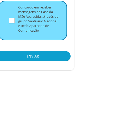
Concordo em receber
mensagens da Casa da
Mãe Aparecida, através do
grupo Santuário Nacional
e Rede Aparecida de
Comunicação
ENVIAR