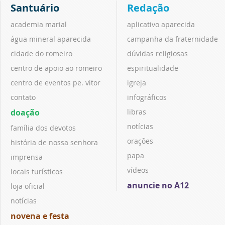
Santuário
Redação
academia marial
aplicativo aparecida
água mineral aparecida
campanha da fraternidade
cidade do romeiro
dúvidas religiosas
centro de apoio ao romeiro
espiritualidade
centro de eventos pe. vitor
igreja
contato
infográficos
doação
libras
notícias
família dos devotos
orações
história de nossa senhora
papa
imprensa
vídeos
locais turísticos
anuncie no A12
loja oficial
notícias
novena e festa