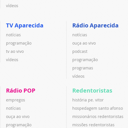
vídeos
TV Aparecida
Rádio Aparecida
notícias
notícias
programação
ouça ao vivo
tv ao vivo
podcast
vídeos
programação
programas
vídeos
Rádio POP
Redentoristas
empregos
história pe. vitor
notícias
hospedagem santo afonso
ouça ao vivo
missionários redentoristas
programação
missões redentoristas