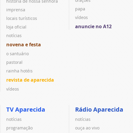
orações
história de nossa senhora
papa
imprensa
vídeos
locais turísticos
anuncie no A12
loja oficial
notícias
novena e festa
o santuário
pastoral
rainha hotéis
revista de aparecida
vídeos
TV Aparecida
Rádio Aparecida
notícias
notícias
programação
ouça ao vivo