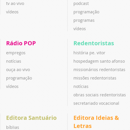
tv ao vivo
podcast
vídeos
programação
programas
vídeos
Rádio POP
Redentoristas
empregos
história pe. vitor
notícias
hospedagem santo afonso
ouça ao vivo
missionários redentoristas
programação
missões redentoristas
vídeos
notícias
obras sociais redentoristas
secretariado vocacional
Editora Santuário
Editora Ideias &
Letras
bíblias