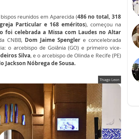
bispos reunidos em Aparecida (
486 no total, 318
reja Particular e 168 eméritos
), começou na
 foi celebrada a Missa com Laudes no Altar
e da CNBB,
Dom Jaime Spengler
e concelebrada
a: o arcebispo de Goiânia (GO) e primeiro vice-
deiros Silva
, e o arcebispo de Olinda e Recife (PE)
o Jackson Nóbrega de Sousa.
Thiago Leon