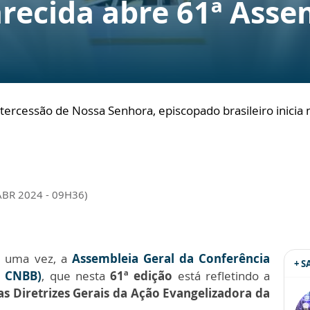
recida abre 61ª Asse
 intercessão de Nossa Senhora, episcopado brasileiro inic
ABR 2024 - 09H36)
 uma vez, a
Assembleia Geral da Conferência
+ 
G CNBB)
, que nesta
61ª edição
está refletindo a
as Diretrizes Gerais da Ação Evangelizadora da