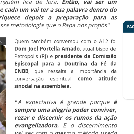
inguém fica de fora.
Então, vai ser um
ada um vai ter a sua palavra dentro do
riquece depois a preparação para as
ssa metodologia que o Papa nos propôs”.
FA
Quem também conversou com o A12 foi
eon
Dom Joel Portella Amado
, atual bispo de
Petrópolis (RJ) e
presidente da Comissão
Episcopal para a Doutrina da Fé da
CNBB
, que ressalta a importância da
conversação espiritual
como atitude
sinodal na assembleia.
“A expectativa é grande porque
é
sempre uma alegria poder conviver,
rezar e discernir os rumos da ação
evangelizadora.
E o discernimento
vai ser com o mesmo método usado