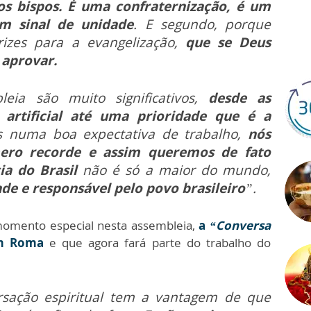
os bispos. É uma confraternização, é um
m sinal de unidade
. E segundo, porque
rizes para a evangelização,
que se Deus
 aprovar.
eia são muito significativos,
desde as
a artificial até uma prioridade que é a
 numa boa expectativa de trabalho,
nós
ero recorde e assim queremos de fato
a do Brasil
não é só a maior do mundo,
e e responsável pelo povo brasileiro
”.
mento especial nesta assembleia,
a
“Conversa
em Roma
e que agora fará parte do trabalho do
rsação espiritual tem a vantagem de que