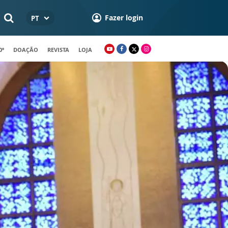
Fazer login
PT
0º
DOAÇÃO
REVISTA
LOJA