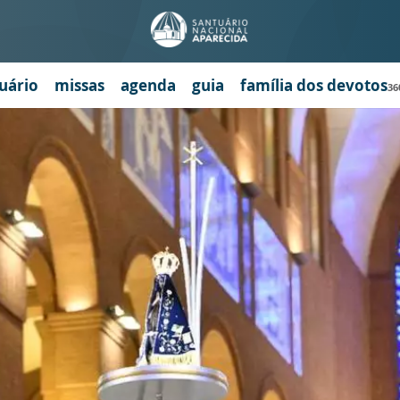
uário
missas
agenda
guia
família dos devotos
36