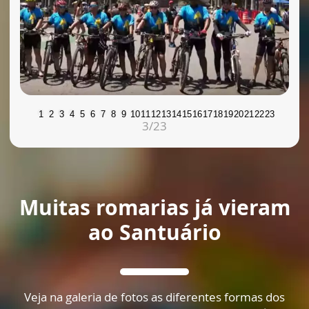
1
2
3
4
5
6
7
8
9
10
11
12
13
14
15
16
17
18
19
20
21
22
23
3
/23
Muitas romarias já vieram
ao Santuário
Veja na galeria de fotos as diferentes formas dos