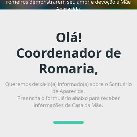
romeiros demonstrarem seu amor e devoção à Mãe
Aparecida.
Olá!
Coordenador de
Romaria,
Queremos deixá-lo(a) informado(a) sobre o Santuário
de Aparecida.
Preencha o formulário abaixo para receber
informações da Casa da Mãe.