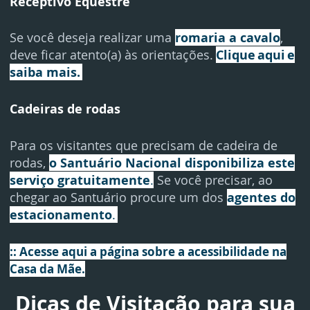
Receptivo Equestre
Se você deseja realizar uma
romaria a cavalo
,
deve ficar atento(a) às orientações.
Clique aqui e
saiba mais.
Cadeiras de rodas
Para os visitantes que precisam de cadeira de
rodas,
o Santuário Nacional disponibiliza este
serviço gratuitamente
.
Se você precisar, ao
chegar ao Santuário procure um dos
agentes do
estacionamento
.
:: Acesse aqui a página sobre a acessibilidade na
Casa da Mãe.
Dicas de Visitação para sua