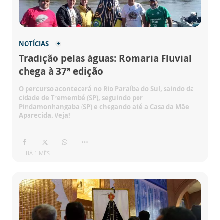
NOTÍCIAS
Tradição pelas águas: Romaria Fluvial
chega à 37ª edição
O percurso acontecerá no Rio Paraíba do Sul, saindo da
cidade de Tremembé (SP), seguindo por
Pindamonhangaba (SP) e chegando até a Casa da Mãe
Aparecida. Veja!
HÁ 1 MÊS