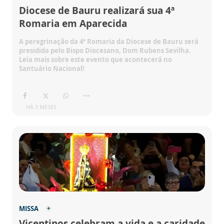
Diocese de Bauru realizará sua 4ª
Romaria em Aparecida
A peregrinação da 4ª Romaria da Diocese de Bauru será
presidida pelo Bispo Diocesano, Dom Rubens Sevilha.
Leia mais sobre este evento que acontecerá no
Santuário Nacional!
HÁ 3 MESES
MISSA
Vicentinos celebram a vida e a caridade