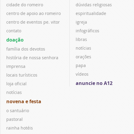
cidade do romeiro
dúvidas religiosas
centro de apoio ao romeiro
espiritualidade
centro de eventos pe. vitor
igreja
contato
infográficos
doação
libras
notícias
família dos devotos
orações
história de nossa senhora
papa
imprensa
vídeos
locais turísticos
anuncie no A12
loja oficial
notícias
novena e festa
o santuário
pastoral
rainha hotéis