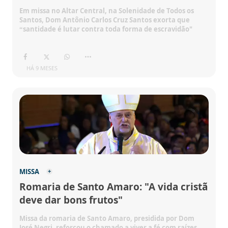
Em missa no Altar Central, na Solenidade de Todos os
Santos, Dom Antônio Carlos Cruz Santos exorta que
“santidade é lutar contra toda forma de escravidão"
HÁ 9 MESES
MISSA
Romaria de Santo Amaro: "A vida cristã
deve dar bons frutos"
Missa da romaria de Santo Amaro, presidida por Dom
José Negri, reforçou o chamado a viver a fé com raízes