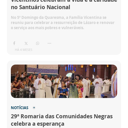
no Santuário Nacional
No 5º Domingo da Quaresma, a Família Vicentina se
reuniu para celebrar a ressurreição de Lázaro e renovar
o serviço aos mais pobres e vulneráveis.
HÁ 4 MESES
NOTÍCIAS
29ª Romaria das Comunidades Negras
celebra a esperança