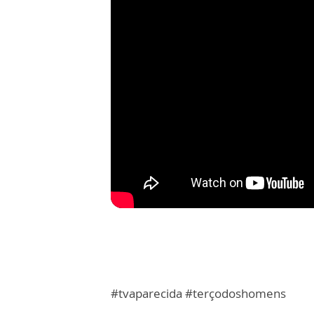
#tvaparecida #terçodoshomens