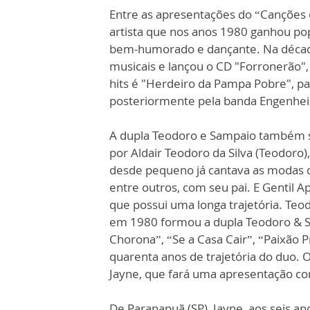
Entre as apresentações do “Canções 
artista que nos anos 1980 ganhou po
bem-humorado e dançante. Na década
musicais e lançou o CD "Forronerão",
hits é "Herdeiro da Pampa Pobre", p
posteriormente pela banda Engenhei
A dupla Teodoro e Sampaio também su
por Aldair Teodoro da Silva (Teodoro),
desde pequeno já cantava as modas de
entre outros, com seu pai. E Gentil A
que possui uma longa trajetória. Te
em 1980 formou a dupla Teodoro & S
Chorona”, “Se a Casa Cair”, “Paixão P
quarenta anos de trajetória do duo. 
Jayne, que fará uma apresentação co
De Paranapuã (SP), Jayne, aos seis an