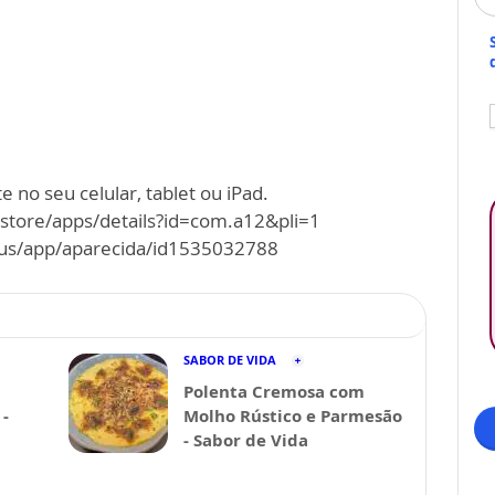
 no seu celular, tablet ou iPad.
/store/apps/details?id=com.a12&pli=1
m/us/app/aparecida/id1535032788
SABOR DE VIDA
Polenta Cremosa com
-
Molho Rústico e Parmesão
- Sabor de Vida