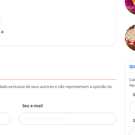
s
 a
QU
Cad
Ap
dade exclusiva de seus autores e não representam a opinião do
Seu e-mail
S