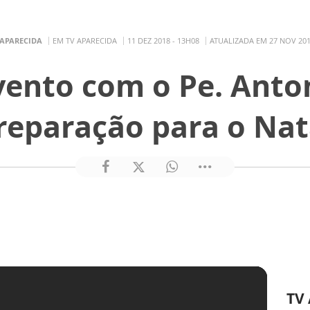
 APARECIDA
EM TV APARECIDA
11 DEZ 2018 - 13H08
ATUALIZADA EM 27 NOV 201
vento com o Pe. Anto
reparação para o Nat
TV