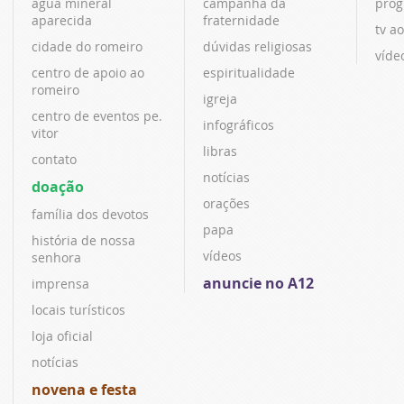
água mineral
campanha da
prog
aparecida
fraternidade
tv ao
cidade do romeiro
dúvidas religiosas
víde
centro de apoio ao
espiritualidade
romeiro
igreja
centro de eventos pe.
infográficos
vitor
libras
contato
notícias
doação
orações
família dos devotos
papa
história de nossa
vídeos
senhora
anuncie no A12
imprensa
locais turísticos
loja oficial
notícias
novena e festa