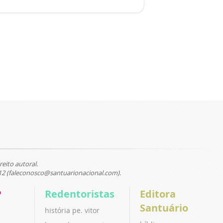
reito autoral.
12 (faleconosco@santuarionacional.com).
P
Redentoristas
Editora
Santuário
história pe. vitor