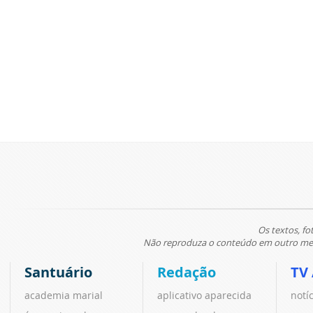
Os textos, fo
Não reproduza o conteúdo em outro meio
Santuário
Redação
TV
academia marial
aplicativo aparecida
notí