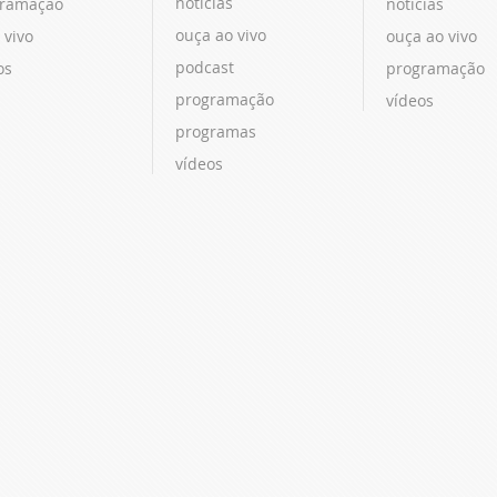
notícias
ramação
notícias
ouça ao vivo
 vivo
ouça ao vivo
podcast
os
programação
programação
vídeos
programas
vídeos