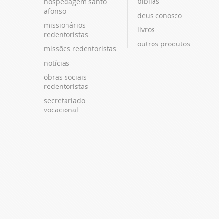
bíblias
hospedagem santo
afonso
deus conosco
missionários
livros
redentoristas
outros produtos
missões redentoristas
notícias
obras sociais
redentoristas
secretariado
vocacional