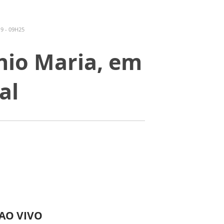
9 - 09H25
nio Maria, em
al
 AO VIVO