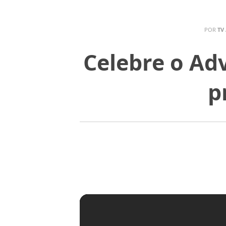
POR
TV
Celebre o Ad
p