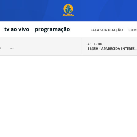
tv ao vivo
programação
FAÇA SUA DOAÇÃO
COMO
A SEGUIR
11:35H -
APARECIDA INTERES..