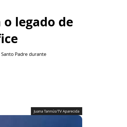
 o legado de
ice
 Santo Padre durante
Juana Tannús/TV Aparecida