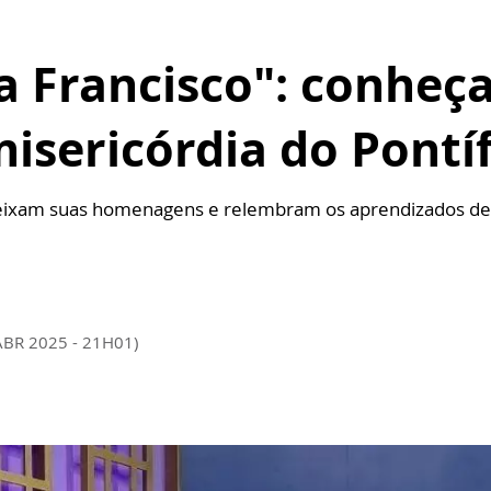
a Francisco": conheça
isericórdia do Pontíf
eixam suas homenagens e relembram os aprendizados de
ABR 2025 - 21H01)