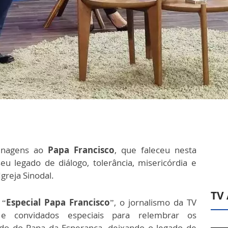
enagens ao
Papa Francisco
, que faleceu nesta
eu legado de diálogo, tolerância, misericórdia e
reja Sinodal.
TV
 “
Especial Papa Francisco
”, o jornalismo da TV
s e convidados especiais para relembrar os
ado do Papa da Esperança, deixando o legado de