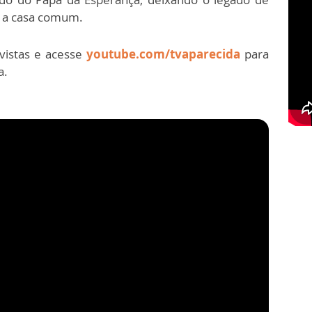
e a casa comum.
vistas e acesse
youtube.com/tvaparecida
para
a.