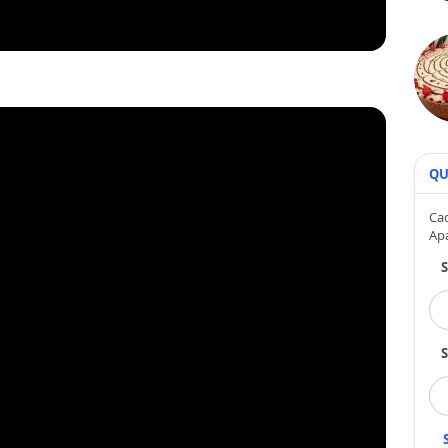
QU
Cad
Ap
S