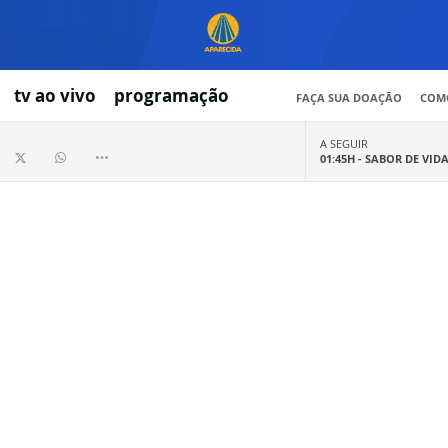
tv ao vivo
programação
FAÇA SUA DOAÇÃO
COMO
A SEGUIR
01:45H -
SABOR DE VID