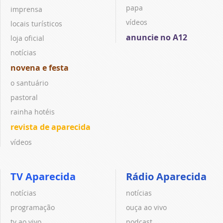
papa
imprensa
vídeos
locais turísticos
anuncie no A12
loja oficial
notícias
novena e festa
o santuário
pastoral
rainha hotéis
revista de aparecida
vídeos
TV Aparecida
Rádio Aparecida
notícias
notícias
programação
ouça ao vivo
tv ao vivo
podcast