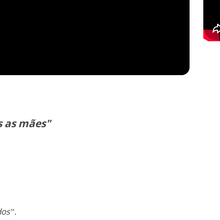
s as mães"
dos”.