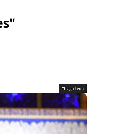
es"
Thiago Leon