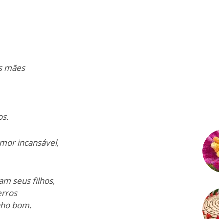
s mães
os.
mor incansável,
m seus filhos,
erros
nho bom.