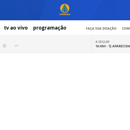
tv ao vivo
programação
FAÇA SUA DOAÇÃO
COMO
A SEGUIR
16:45H -
TJ APARECID