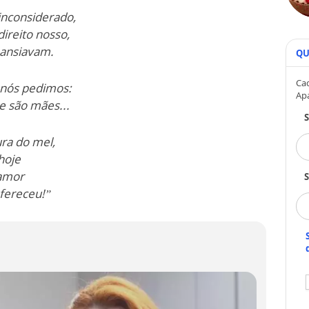
nconsiderado,
ireito nosso,
 ansiavam.
QU
Cad
 nós pedimos:
Ap
e são mães...
ura do mel,
hoje
 amor
S
ofereceu!”