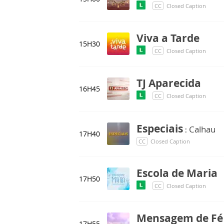
CC
Closed Caption
Viva a Tarde
15H30
CC
Closed Caption
TJ Aparecida
16H45
CC
Closed Caption
Especiais
Calhau
:
17H40
CC
Closed Caption
Escola de Maria
17H50
CC
Closed Caption
Mensagem de Fé
17H55