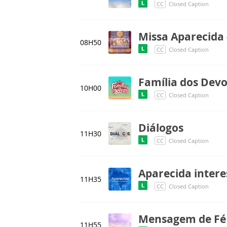
CC
Closed Caption
Missa Aparecida 
08H50
CC
Closed Caption
Família dos Dev
10H00
CC
Closed Caption
Diálogos
11H30
CC
Closed Caption
Aparecida intere
11H35
CC
Closed Caption
Mensagem de Fé
11H55