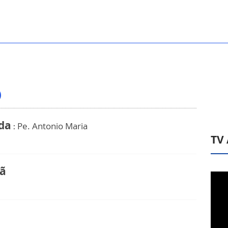
ida
Pe. Antonio Maria
:
TV
ã