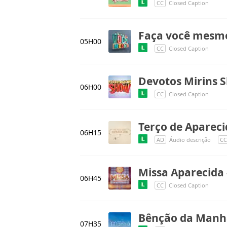
CC
Closed Caption
Faça você mesm
05H00
CC
Closed Caption
Devotos Mirins 
06H00
CC
Closed Caption
Terço de Aparec
06H15
AD
Áudio descrição
CC
Missa Aparecida 
06H45
CC
Closed Caption
Bênção da Manh
07H35