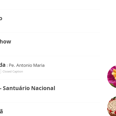
o
Show
ida
Pe. Antonio Maria
:
Closed Caption
- Santuário Nacional
ã