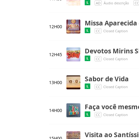
AD
Áudio descrição
CC
Missa Aparecida 
12H00
CC
Closed Caption
Devotos Mirins 
12H45
CC
Closed Caption
Sabor de Vida
13H00
CC
Closed Caption
Faça você mesm
14H00
CC
Closed Caption
Visita ao Santís
15H00