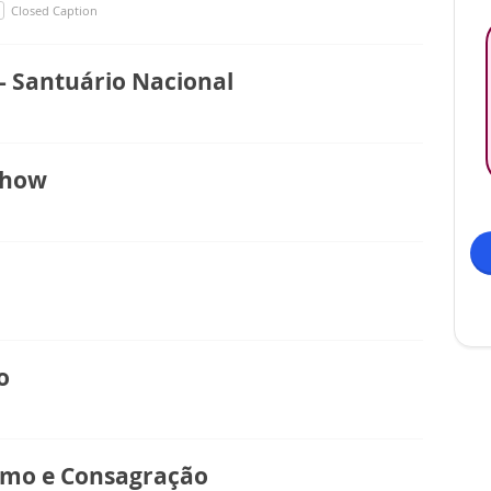
Closed Caption
- Santuário Nacional
Show
o
simo e Consagração