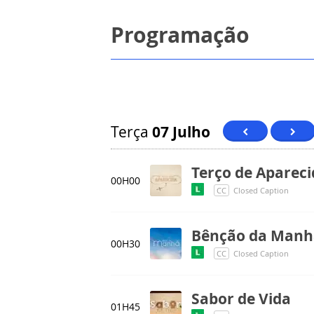
Programação
Terça
07 Julho
Terço de Aparec
00H00
CC
Closed Caption
Bênção da Manh
00H30
CC
Closed Caption
Sabor de Vida
01H45