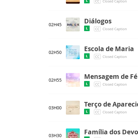
CC
Closed Caption
Diálogos
02H45
CC
Closed Caption
Escola de Maria
02H50
CC
Closed Caption
Mensagem de Fé
02H55
CC
Closed Caption
Terço de Aparec
03H00
CC
Closed Caption
Família dos Dev
03H30