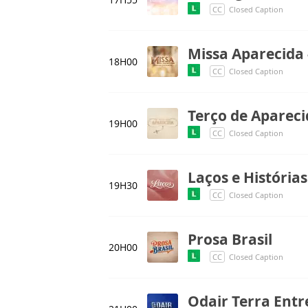
CC
Closed Caption
Missa Aparecida -
18H00
CC
Closed Caption
Terço de Aparec
19H00
CC
Closed Caption
Laços e Histórias
19H30
CC
Closed Caption
Prosa Brasil
20H00
CC
Closed Caption
Odair Terra Entr