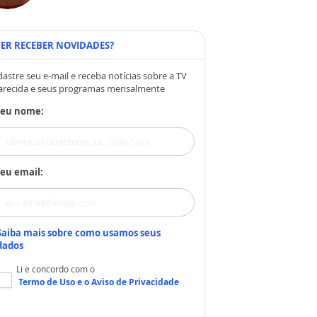
ER RECEBER NOVIDADES?
astre seu e-mail e receba notícias sobre a TV
arecida e seus programas mensalmente
Seu nome:
eu email:
Saiba mais sobre como usamos seus
dados
Li e concordo com o
Termo de Uso
e o
Aviso de Privacidade