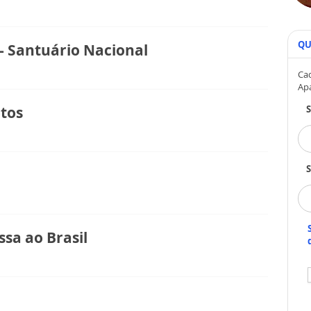
QU
- Santuário Nacional
Cad
Ap
otos
S
ssa ao Brasil