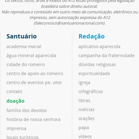
Os textos, fotos, artes e vídeos do A12 estão protegidos pela legislação
brasileira sobre direito autoral.
Não reproduza o conteúdo em outro meio de comunicação, eletrônico ou
impresso, sem autorização expressa do A12
(faleconosco@santuarionacional.com).
Santuário
Redação
academia marial
aplicativo aparecida
água mineral aparecida
campanha da fraternidade
cidade do romeiro
dúvidas religiosas
centro de apoio ao romeiro
espiritualidade
centro de eventos pe. vitor
igreja
contato
infográficos
doação
libras
notícias
família dos devotos
orações
história de nossa senhora
papa
imprensa
vídeos
locais turísticos