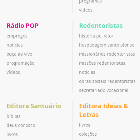
programas
vídeos
Rádio POP
Redentoristas
empregos
história pe. vitor
notícias
hospedagem santo afonso
ouça ao vivo
missionários redentoristas
programação
missões redentoristas
vídeos
notícias
obras sociais redentoristas
secretariado vocacional
Editora Santuário
Editora Ideias &
Letras
bíblias
livros
deus conosco
coleções
livros