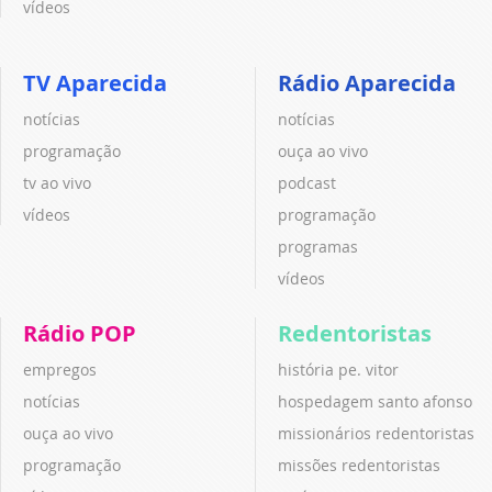
vídeos
TV Aparecida
Rádio Aparecida
notícias
notícias
programação
ouça ao vivo
tv ao vivo
podcast
vídeos
programação
programas
vídeos
Rádio POP
Redentoristas
empregos
história pe. vitor
notícias
hospedagem santo afonso
ouça ao vivo
missionários redentoristas
programação
missões redentoristas