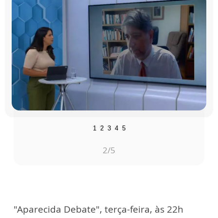
1
2
3
4
5
2
/5
"Aparecida Debate", terça-feira, às 22h