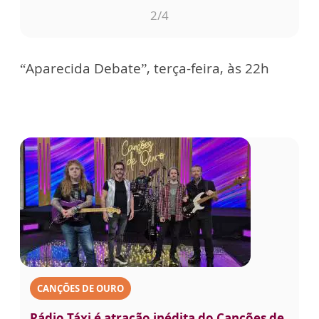
3
/4
“Aparecida Debate”, terça-feira, às 22h
CANÇÕES DE OURO
Rádio Táxi é atração inédita do Canções de