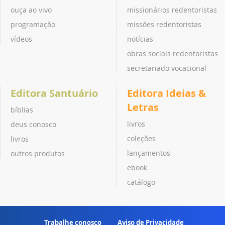
ouça ao vivo
missionários redentoristas
programação
missões redentoristas
vídeos
notícias
obras sociais redentoristas
secretariado vocacional
Editora Santuário
Editora Ideias &
Letras
bíblias
livros
deus conosco
coleções
livros
lançamentos
outros produtos
ebook
catálogo
Trabalhe conosco
Aviso de Privacidade