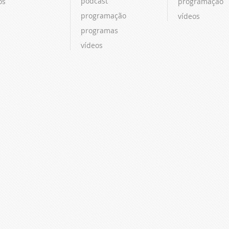
podcast
os
programação
programação
vídeos
programas
vídeos