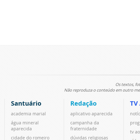
Os textos, fo
Não reproduza o conteúdo em outro meio
Santuário
Redação
TV
academia marial
aplicativo aparecida
notí
água mineral
campanha da
prog
aparecida
fraternidade
tv ao
cidade do romeiro
dúvidas religiosas