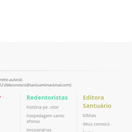
reito autoral.
12 (faleconosco@santuarionacional.com).
P
Redentoristas
Editora
Santuário
história pe. vitor
bíblias
hospedagem santo
afonso
deus conosco
missionários