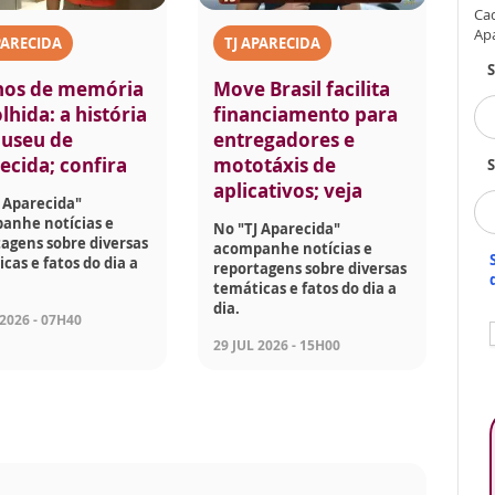
Cad
Ap
PARECIDA
TJ APARECIDA
nos de memória
Move Brasil facilita
lhida: a história
financiamento para
useu de
entregadores e
ecida; confira
mototáxis de
S
aplicativos; veja
 Aparecida"
anhe notícias e
No "TJ Aparecida"
agens sobre diversas
acompanhe notícias e
cas e fatos do dia a
reportagens sobre diversas
temáticas e fatos do dia a
dia.
 2026 - 07H40
29 JUL 2026 - 15H00