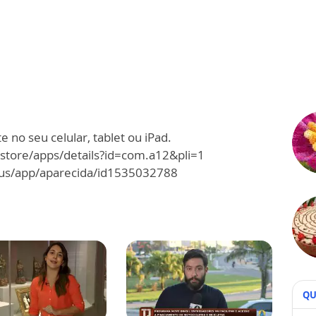
 no seu celular, tablet ou iPad.
/store/apps/details?id=com.a12&pli=1
m/us/app/aparecida/id1535032788
QU