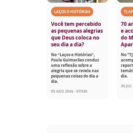
LAÇOS E HISTÓRIAS
TJ A
Você tem percebido
70 a
as pequenas alegrias
e aco
que Deus coloca no
do M
seu dia a dia?
Apar
No “Laços e Histórias”,
No "TJ
Paula Guimarães conduz
acomp
uma reflexão sobre a
report
alegria que se revela nas
temáti
pequenas coisas do dia a
dia.
dia.
30 JUL
05 AGO 2026 - 07H30