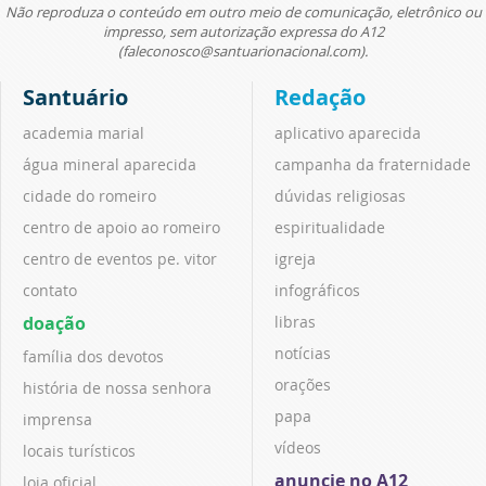
Não reproduza o conteúdo em outro meio de comunicação, eletrônico ou
impresso, sem autorização expressa do A12
(faleconosco@santuarionacional.com).
Santuário
Redação
academia marial
aplicativo aparecida
água mineral aparecida
campanha da fraternidade
cidade do romeiro
dúvidas religiosas
centro de apoio ao romeiro
espiritualidade
centro de eventos pe. vitor
igreja
contato
infográficos
doação
libras
notícias
família dos devotos
orações
história de nossa senhora
papa
imprensa
vídeos
locais turísticos
anuncie no A12
loja oficial