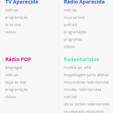
TV Aparecida
Rádio Aparecida
notícias
notícias
programação
ouça ao vivo
tv ao vivo
podcast
vídeos
programação
programas
vídeos
Rádio POP
Redentoristas
empregos
história pe. vitor
notícias
hospedagem santo afonso
ouça ao vivo
missionários redentoristas
programação
missões redentoristas
vídeos
notícias
obras sociais redentoristas
secretariado vocacional