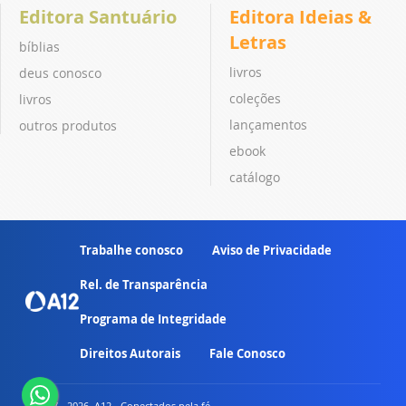
Editora Santuário
Editora Ideias &
Letras
bíblias
livros
deus conosco
coleções
livros
lançamentos
outros produtos
ebook
catálogo
Trabalhe conosco
Aviso de Privacidade
Rel. de Transparência
Programa de Integridade
Direitos Autorais
Fale Conosco
© 2007 - 2026. A12 - Conectados pela fé.