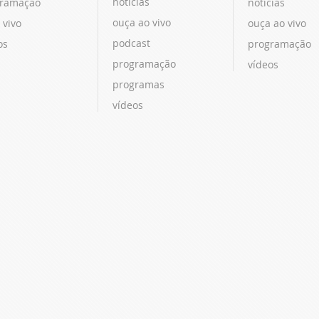
notícias
ramação
notícias
ouça ao vivo
 vivo
ouça ao vivo
podcast
os
programação
programação
vídeos
programas
vídeos