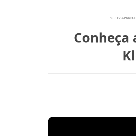
POR
TV APAREC
Conheça a
Kl