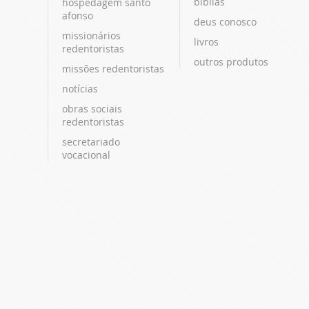
bíblias
hospedagem santo
afonso
deus conosco
missionários
livros
redentoristas
outros produtos
missões redentoristas
notícias
obras sociais
redentoristas
secretariado
vocacional