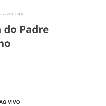
 FEV 2019 - 15H58
a do Padre
rmo
 AO VIVO