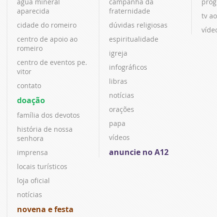
água mineral
campanha da
prog
aparecida
fraternidade
tv ao
cidade do romeiro
dúvidas religiosas
víde
centro de apoio ao
espiritualidade
romeiro
igreja
centro de eventos pe.
infográficos
vitor
libras
contato
notícias
doação
orações
família dos devotos
papa
história de nossa
vídeos
senhora
anuncie no A12
imprensa
locais turísticos
loja oficial
notícias
novena e festa