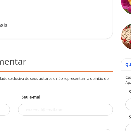
xis
omentar
QU
Cad
dade exclusiva de seus autores e não representam a opinião do
Ap
Seu e-mail
S