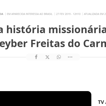
IDA
EM APARECIDA INTERESSA AO BRASIL
27 FEV 2019 - 12H10
ATUALIZADA EM 27
 história missionári
eyber Freitas do Ca
TV