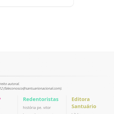
reito autoral.
12 (faleconosco@santuarionacional.com).
P
Redentoristas
Editora
Santuário
história pe. vitor