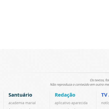
Os textos, fo
Não reproduza o conteúdo em outro meio
Santuário
Redação
TV
academia marial
aplicativo aparecida
notí