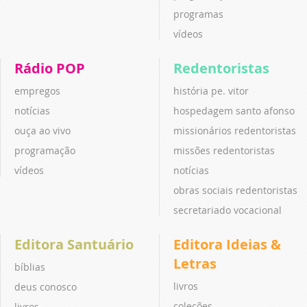
programas
vídeos
Rádio POP
Redentoristas
empregos
história pe. vitor
notícias
hospedagem santo afonso
ouça ao vivo
missionários redentoristas
programação
missões redentoristas
vídeos
notícias
obras sociais redentoristas
secretariado vocacional
Editora Santuário
Editora Ideias &
Letras
bíblias
livros
deus conosco
coleções
livros