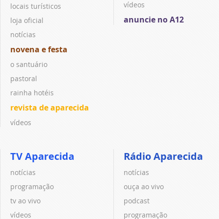
vídeos
locais turísticos
anuncie no A12
loja oficial
notícias
novena e festa
o santuário
pastoral
rainha hotéis
revista de aparecida
vídeos
TV Aparecida
Rádio Aparecida
notícias
notícias
programação
ouça ao vivo
tv ao vivo
podcast
vídeos
programação