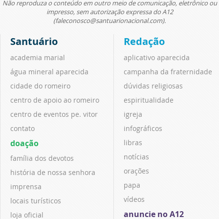
Não reproduza o conteúdo em outro meio de comunicação, eletrônico ou
impresso, sem autorização expressa do A12
(faleconosco@santuarionacional.com).
Santuário
Redação
academia marial
aplicativo aparecida
água mineral aparecida
campanha da fraternidade
cidade do romeiro
dúvidas religiosas
centro de apoio ao romeiro
espiritualidade
centro de eventos pe. vitor
igreja
contato
infográficos
doação
libras
notícias
família dos devotos
orações
história de nossa senhora
papa
imprensa
vídeos
locais turísticos
anuncie no A12
loja oficial