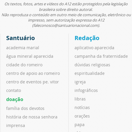
Os textos, fotos, artes e vídeos do A12 estão protegidos pela legislação
brasileira sobre direito autoral.
Não reproduza o conteúdo em outro meio de comunicação, eletrônico ou
impresso, sem autorização expressa do A12
(faleconosco@santuarionacional.com).
Santuário
Redação
academia marial
aplicativo aparecida
água mineral aparecida
campanha da fraternidade
cidade do romeiro
dúvidas religiosas
centro de apoio ao romeiro
espiritualidade
centro de eventos pe. vitor
igreja
contato
infográficos
doação
libras
notícias
família dos devotos
orações
história de nossa senhora
papa
imprensa