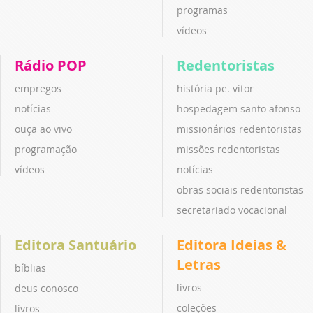
programas
vídeos
Rádio POP
Redentoristas
empregos
história pe. vitor
notícias
hospedagem santo afonso
ouça ao vivo
missionários redentoristas
programação
missões redentoristas
vídeos
notícias
obras sociais redentoristas
secretariado vocacional
Editora Santuário
Editora Ideias &
Letras
bíblias
livros
deus conosco
coleções
livros