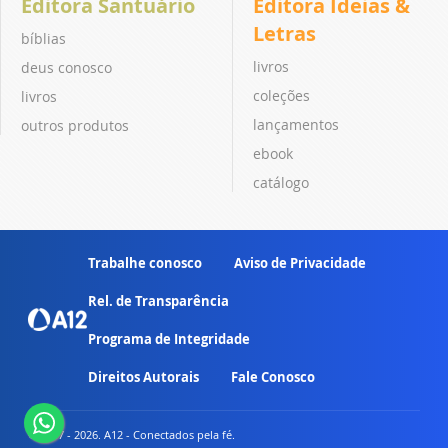
Editora Santuário
Editora Ideias &
Letras
bíblias
livros
deus conosco
coleções
livros
lançamentos
outros produtos
ebook
catálogo
Trabalhe conosco
Aviso de Privacidade
Rel. de Transparência
Programa de Integridade
Direitos Autorais
Fale Conosco
© 2007 - 2026. A12 - Conectados pela fé.