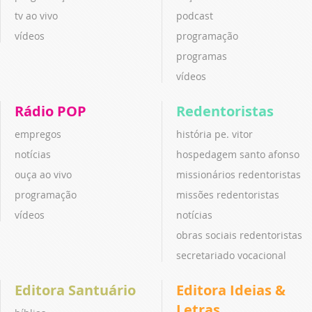
tv ao vivo
podcast
vídeos
programação
programas
vídeos
Rádio POP
Redentoristas
empregos
história pe. vitor
notícias
hospedagem santo afonso
ouça ao vivo
missionários redentoristas
programação
missões redentoristas
vídeos
notícias
obras sociais redentoristas
secretariado vocacional
Editora Santuário
Editora Ideias &
Letras