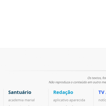
Os textos, fo
Não reproduza o conteúdo em outro meio
Santuário
Redação
TV
academia marial
aplicativo aparecida
notí