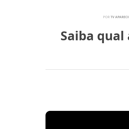
POR
TV APAREC
Saiba qual 