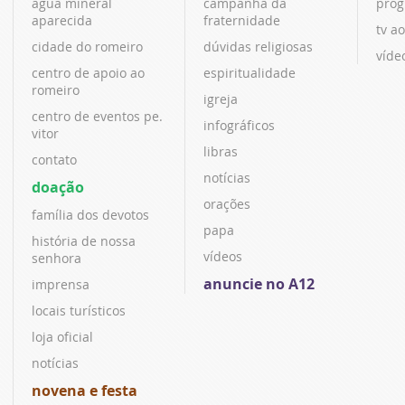
água mineral
campanha da
prog
aparecida
fraternidade
tv ao
cidade do romeiro
dúvidas religiosas
víde
centro de apoio ao
espiritualidade
romeiro
igreja
centro de eventos pe.
infográficos
vitor
libras
contato
notícias
doação
orações
família dos devotos
papa
história de nossa
vídeos
senhora
anuncie no A12
imprensa
locais turísticos
loja oficial
notícias
novena e festa