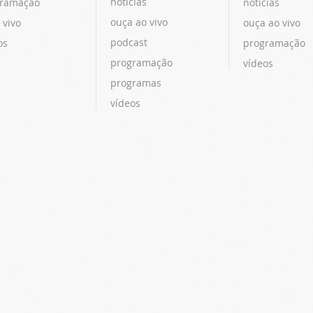
notícias
ramação
notícias
ouça ao vivo
 vivo
ouça ao vivo
podcast
os
programação
programação
vídeos
programas
vídeos