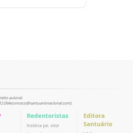
reito autoral.
12 (faleconosco@santuarionacional.com).
P
Redentoristas
Editora
Santuário
história pe. vitor