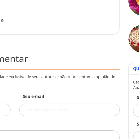
s
 a
omentar
QU
dade exclusiva de seus autores e não representam a opinião do
Cad
Ap
Seu e-mail
S