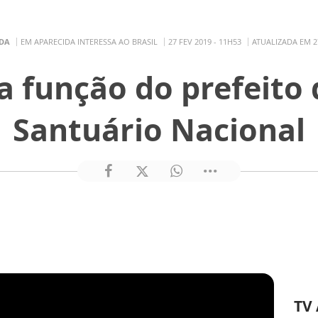
IDA
EM APARECIDA INTERESSA AO BRASIL
27 FEV 2019 - 11H53
ATUALIZADA EM 27
a função do prefeito 
Santuário Nacional
TV