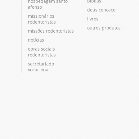
bíblias
hospedagem santo
afonso
deus conosco
missionários
livros
redentoristas
outros produtos
missões redentoristas
notícias
obras sociais
redentoristas
secretariado
vocacional