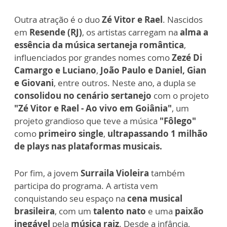
Outra atração é o duo
Zé Vitor e Rael
. Nascidos
em
Resende (RJ)
, os artistas carregam na
alma a
essência da música sertaneja romântica
,
influenciados por grandes nomes como
Zezé Di
Camargo e Luciano
,
João Paulo e Daniel, Gian
e Giovani
, entre outros. Neste ano, a dupla se
consolidou no cenário sertanejo
com o projeto
"Zé Vitor e Rael - Ao vivo em Goiânia"
, um
projeto grandioso que teve a música
"Fôlego"
como
primeiro single
,
ultrapassando 1 milhão
de plays nas plataformas musicais.
Por fim, a jovem
Surraila Violeira
também
participa do programa. A artista vem
conquistando seu espaço na
cena musical
brasileira
, com um
talento nato
e uma
paixão
inegável
pela
música raiz
. Desde a infância,