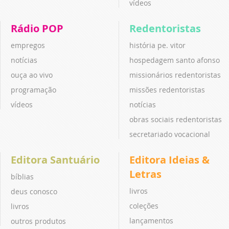
vídeos
Rádio POP
Redentoristas
empregos
história pe. vitor
notícias
hospedagem santo afonso
ouça ao vivo
missionários redentoristas
programação
missões redentoristas
vídeos
notícias
obras sociais redentoristas
secretariado vocacional
Editora Santuário
Editora Ideias &
Letras
bíblias
livros
deus conosco
coleções
livros
lançamentos
outros produtos