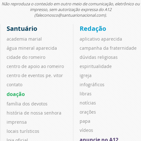
Não reproduza o conteúdo em outro meio de comunicação, eletrônico ou
impresso, sem autorização expressa do A12
(faleconosco@santuarionacional.com).
Santuário
Redação
academia marial
aplicativo aparecida
água mineral aparecida
campanha da fraternidade
cidade do romeiro
dúvidas religiosas
centro de apoio ao romeiro
espiritualidade
centro de eventos pe. vitor
igreja
contato
infográficos
doação
libras
notícias
família dos devotos
orações
história de nossa senhora
papa
imprensa
vídeos
locais turísticos
anuncie no A12
loja oficial