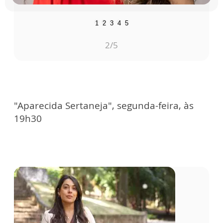
1
2
3
4
5
2
/5
"Aparecida Sertaneja", segunda-feira, às
19h30