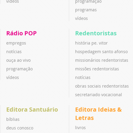
vídeos
programação
programas
vídeos
Rádio POP
Redentoristas
empregos
história pe. vitor
notícias
hospedagem santo afonso
ouça ao vivo
missionários redentoristas
programação
missões redentoristas
vídeos
notícias
obras sociais redentoristas
secretariado vocacional
Editora Santuário
Editora Ideias &
Letras
bíblias
livros
deus conosco