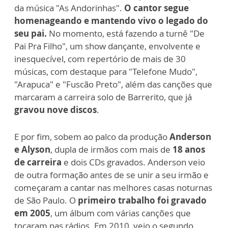
da música "As Andorinhas".
O cantor segue
homenageando e mantendo vivo o legado do
seu pai.
No momento, está fazendo a turnê "De
Pai Pra Filho", um show dançante, envolvente e
inesquecível, com repertório de mais de 30
músicas, com destaque para "Telefone Mudo",
"Arapuca" e "Fuscão Preto", além das canções que
marcaram a carreira solo de Barrerito, que já
gravou nove discos
.
E por fim, sobem ao palco da produção
Anderson
e Alyson
, dupla de irmãos com mais de
18 anos
de carreira
e dois CDs gravados. Anderson veio
de outra formação antes de se unir a seu irmão e
começaram a cantar nas melhores casas noturnas
de São Paulo. O
primeiro trabalho foi gravado
em 2005
, um álbum com várias canções que
tocaram nas rádios. Em 2010, veio o segundo