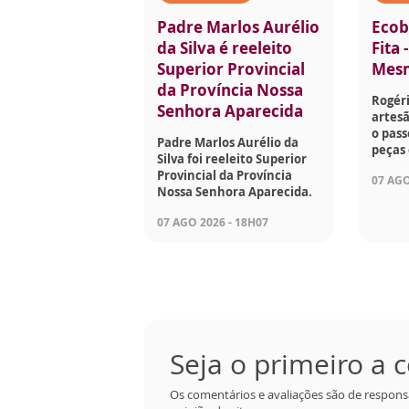
Padre Marlos Aurélio
Ecob
da Silva é reeleito
Fita 
Superior Provincial
Mes
da Província Nossa
Rogéri
Senhora Aparecida
artesã
o pass
Padre Marlos Aurélio da
peças 
Silva foi reeleito Superior
Provincial da Província
07 AGO
Nossa Senhora Aparecida.
07 AGO 2026 - 18H07
Seja o primeiro a
Os comentários e avaliações são de respons