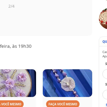
3
/4
QU
feira, às 19h30
Cad
Ap
S
A VOCÊ MESMO
FAÇA VOCÊ MESMO