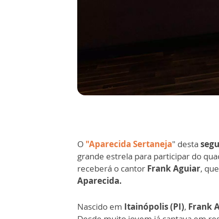
O
"Aparecida Sertaneja
" desta
segu
grande estrela para participar do qu
receberá o cantor
Frank Aguiar
, qu
Aparecida.
Nascido em
Itainópolis (PI)
,
Frank 
Desde muito jovem já cantava em rest