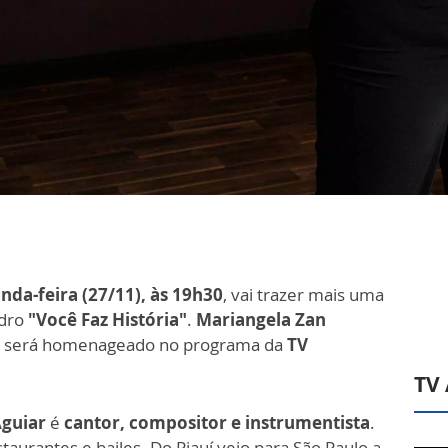
nda-feira (27/11), às 19h30
, vai trazer mais uma
adro
"Você Faz História"
.
Mariangela Zan
e será homenageado no programa da
TV
TV
Aguiar
é
cantor, compositor e instrumentista
.
aurantes e bailes. Do Piauí veio para São Paulo a