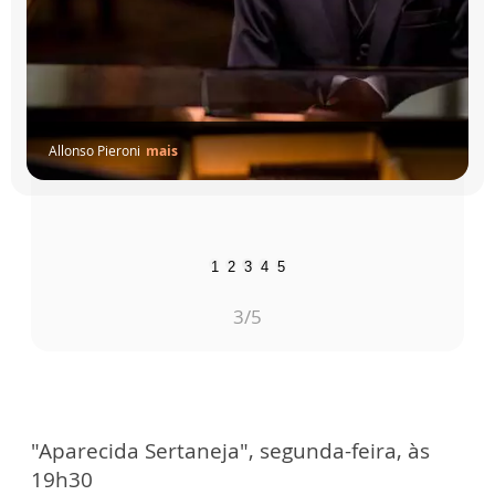
Allonso Pieroni
mais
1
2
3
4
5
3
/5
"Aparecida Sertaneja", segunda-feira, às
19h30