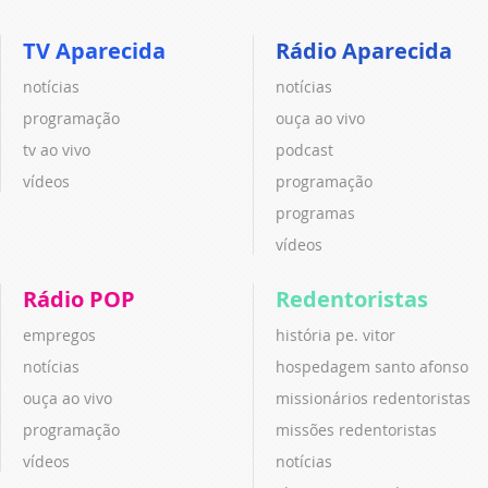
TV Aparecida
Rádio Aparecida
notícias
notícias
programação
ouça ao vivo
tv ao vivo
podcast
vídeos
programação
programas
vídeos
Rádio POP
Redentoristas
empregos
história pe. vitor
notícias
hospedagem santo afonso
ouça ao vivo
missionários redentoristas
programação
missões redentoristas
vídeos
notícias