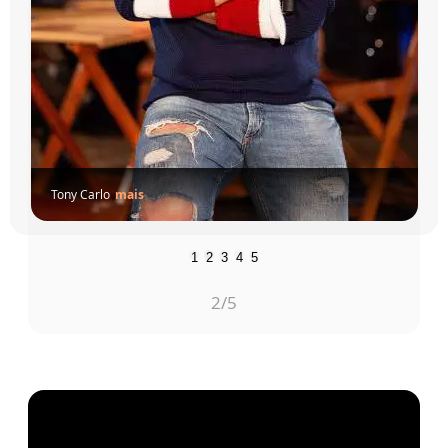
Rafael Viola e Dinelson
mais
1
2
3
4
5
3
/5