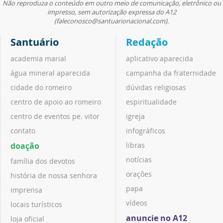
Não reproduza o conteúdo em outro meio de comunicação, eletrônico ou
impresso, sem autorização expressa do A12
(faleconosco@santuarionacional.com).
Santuário
Redação
academia marial
aplicativo aparecida
água mineral aparecida
campanha da fraternidade
cidade do romeiro
dúvidas religiosas
centro de apoio ao romeiro
espiritualidade
centro de eventos pe. vitor
igreja
contato
infográficos
doação
libras
notícias
família dos devotos
orações
história de nossa senhora
papa
imprensa
vídeos
locais turísticos
anuncie no A12
loja oficial