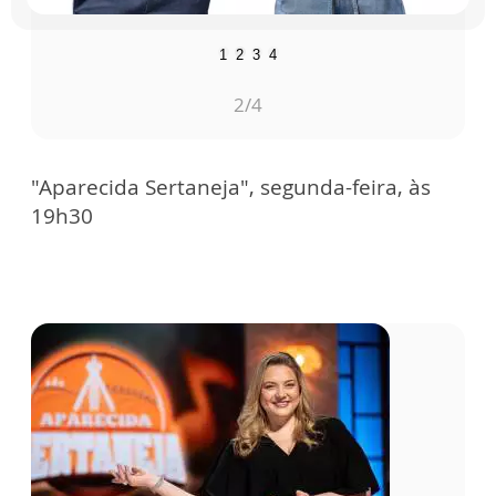
1
2
3
4
2
/4
"Aparecida Sertaneja", segunda-feira, às
19h30