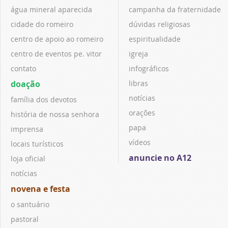
água mineral aparecida
campanha da fraternidade
cidade do romeiro
dúvidas religiosas
centro de apoio ao romeiro
espiritualidade
centro de eventos pe. vitor
igreja
contato
infográficos
doação
libras
notícias
família dos devotos
orações
história de nossa senhora
papa
imprensa
vídeos
locais turísticos
anuncie no A12
loja oficial
notícias
novena e festa
o santuário
pastoral