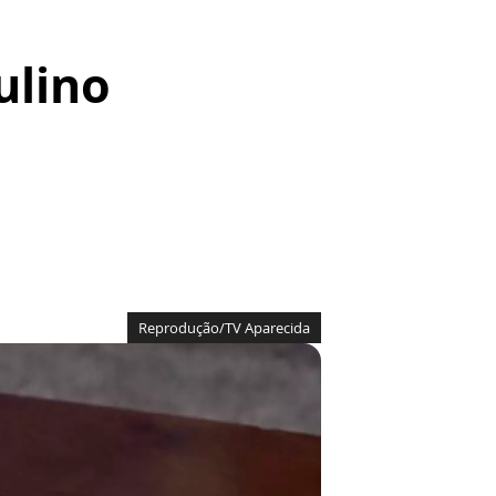
ulino
Reprodução/TV Aparecida