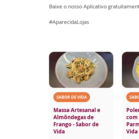
Baixe o nosso Aplicativo gratuitamente
#AparecidaLojas
SABOR DE VIDA
SABO
Massa Artesanal e
Pole
Almôndegas de
com 
Frango - Sabor de
Parm
Vida
Vida