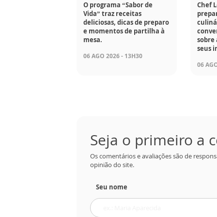
O programa “Sabor de
Chef 
Vida” traz receitas
prepar
deliciosas, dicas de preparo
culiná
e momentos de partilha à
conve
mesa.
sobre 
seus i
06 AGO 2026 - 13H30
06 AGO
Seja o primeiro a
Os comentários e avaliações são de respons
opinião do site.
Seu nome