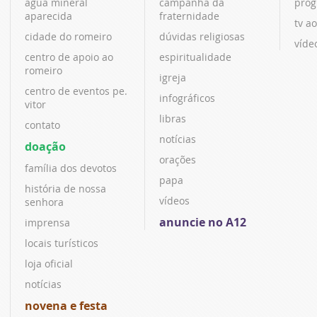
água mineral
campanha da
prog
aparecida
fraternidade
tv ao
cidade do romeiro
dúvidas religiosas
víde
centro de apoio ao
espiritualidade
romeiro
igreja
centro de eventos pe.
infográficos
vitor
libras
contato
notícias
doação
orações
família dos devotos
papa
história de nossa
vídeos
senhora
anuncie no A12
imprensa
locais turísticos
loja oficial
notícias
novena e festa