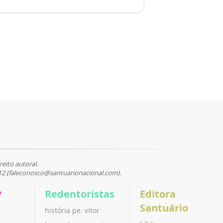
reito autoral.
12 (faleconosco@santuarionacional.com).
P
Redentoristas
Editora
Santuário
história pe. vitor