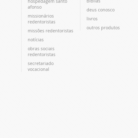
bíblias
hospedagem santo
afonso
deus conosco
missionários
livros
redentoristas
outros produtos
missões redentoristas
notícias
obras sociais
redentoristas
secretariado
vocacional