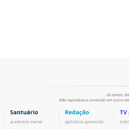
Os textos, fo
Não reproduza o conteúdo em outro meio
Santuário
Redação
TV
academia marial
aplicativo aparecida
notí