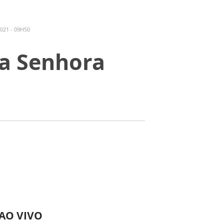
021 - 09H50
sa Senhora
 AO VIVO