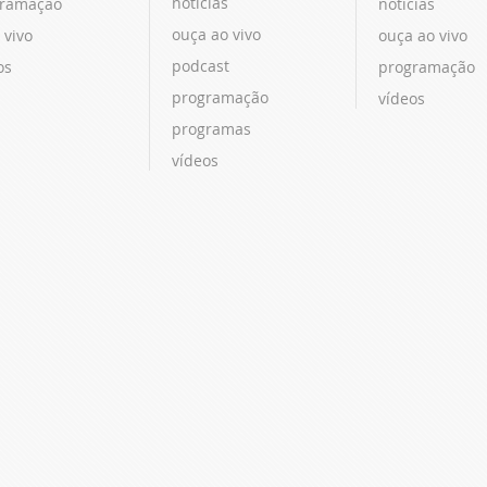
notícias
ramação
notícias
ouça ao vivo
 vivo
ouça ao vivo
podcast
os
programação
programação
vídeos
programas
vídeos