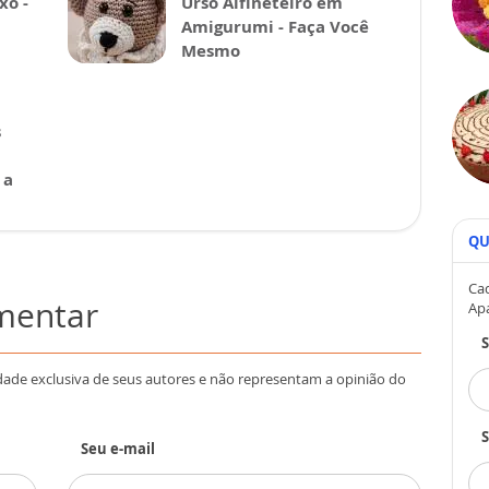
xo -
Urso Alfineteiro em
Amigurumi - Faça Você
Mesmo
s
 a
QU
Cad
omentar
Ap
dade exclusiva de seus autores e não representam a opinião do
S
Seu e-mail