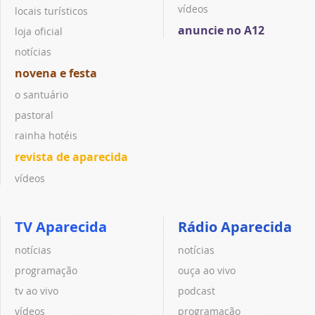
vídeos
locais turísticos
anuncie no A12
loja oficial
notícias
novena e festa
o santuário
pastoral
rainha hotéis
revista de aparecida
vídeos
TV Aparecida
Rádio Aparecida
notícias
notícias
programação
ouça ao vivo
tv ao vivo
podcast
vídeos
programação