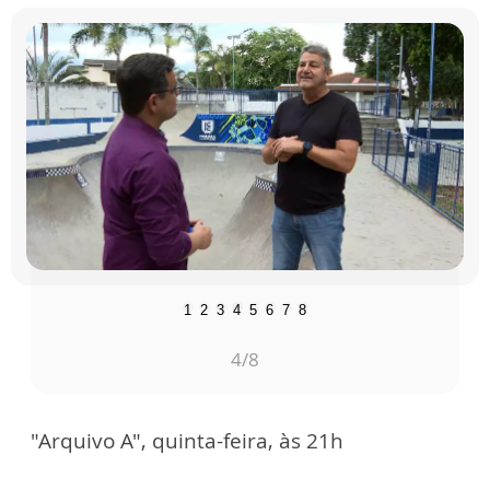
1
2
3
4
5
6
7
8
5
/8
"Arquivo A", quinta-feira, às 21h