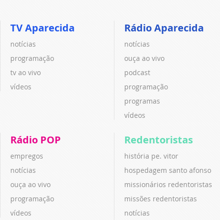
TV Aparecida
Rádio Aparecida
notícias
notícias
programação
ouça ao vivo
tv ao vivo
podcast
vídeos
programação
programas
vídeos
Rádio POP
Redentoristas
empregos
história pe. vitor
notícias
hospedagem santo afonso
ouça ao vivo
missionários redentoristas
programação
missões redentoristas
vídeos
notícias